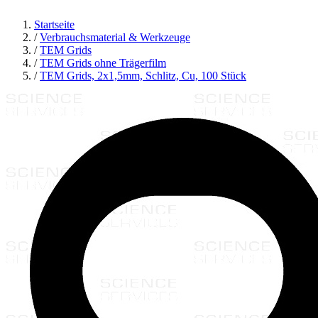
Startseite
/
Verbrauchsmaterial & Werkzeuge
/
TEM Grids
/
TEM Grids ohne Trägerfilm
/
TEM Grids, 2x1,5mm, Schlitz, Cu, 100 Stück