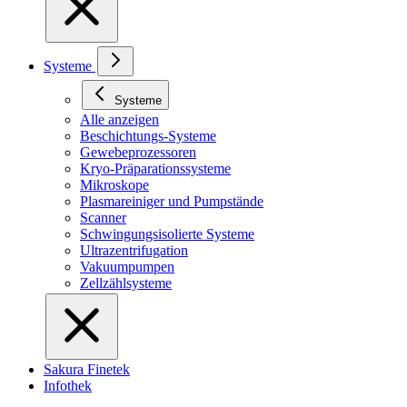
Systeme
Systeme
Alle anzeigen
Beschichtungs-Systeme
Gewebeprozessoren
Kryo-Präparationssysteme
Mikroskope
Plasmareiniger und Pumpstände
Scanner
Schwingungsisolierte Systeme
Ultrazentrifugation
Vakuumpumpen
Zellzählsysteme
Sakura Finetek
Infothek