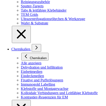
Reinigungszubehör
Sputter-Targets
Tabs & leitfähige Klebebänder
TEM Grids
Ultrazentrifugationsröhrchen & Werkzeuge
Wafer & Substrate
Chemikalien
Chemikalien
Alle anzeigen
Dehydration und Infiltration
Einbettmedien
Eindeckmedien
Fixative und Pufferlösungen
Immunogold Labelling
Klebstoffe und Montagewachse
Kolloidale Verbindungen und Leitfähige Klebstoffe
Kontrastier-Reagenzien für EM