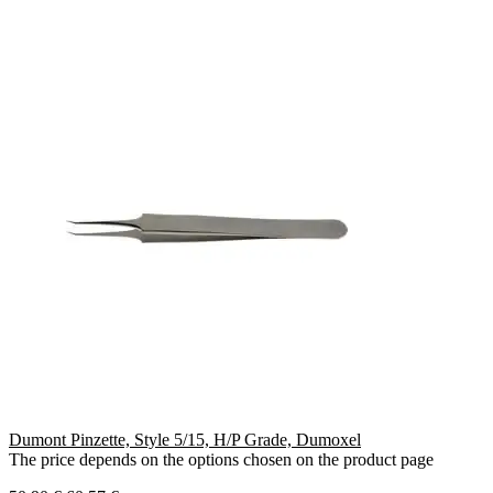
Dumont Pinzette, Style 5/15, H/P Grade, Dumoxel
The price depends on the options chosen on the product page