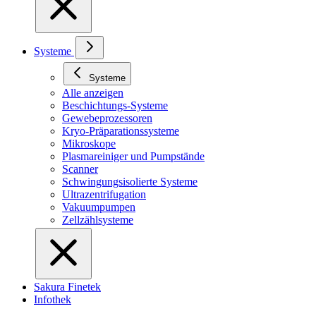
Systeme
Systeme
Alle anzeigen
Beschichtungs-Systeme
Gewebeprozessoren
Kryo-Präparationssysteme
Mikroskope
Plasmareiniger und Pumpstände
Scanner
Schwingungsisolierte Systeme
Ultrazentrifugation
Vakuumpumpen
Zellzählsysteme
Sakura Finetek
Infothek