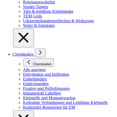
Reinigungszubehör
Sputter-Targets
Tabs & leitfähige Klebebänder
TEM Grids
Ultrazentrifugationsröhrchen & Werkzeuge
Wafer & Substrates
Chemikalien
Chemikalien
Alle anzeigen
Dehydration und Infiltration
Einbettmedien
Eindeckmedien
Fixative und Pufferlösungen
Immunogold Labelling
Klebstoffe und Montagewachse
Kolloidale Verbindungen und Leitfähige Klebstoffe
Kontrastier-Reagenzien für EM