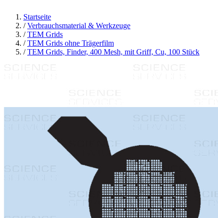
Startseite
/
Verbrauchsmaterial & Werkzeuge
/
TEM Grids
/
TEM Grids ohne Trägerfilm
/
TEM Grids, Finder, 400 Mesh, mit Griff, Cu, 100 Stück