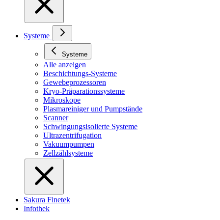
Systeme
Systeme
Alle anzeigen
Beschichtungs-Systeme
Gewebeprozessoren
Kryo-Präparationssysteme
Mikroskope
Plasmareiniger und Pumpstände
Scanner
Schwingungsisolierte Systeme
Ultrazentrifugation
Vakuumpumpen
Zellzählsysteme
Sakura Finetek
Infothek