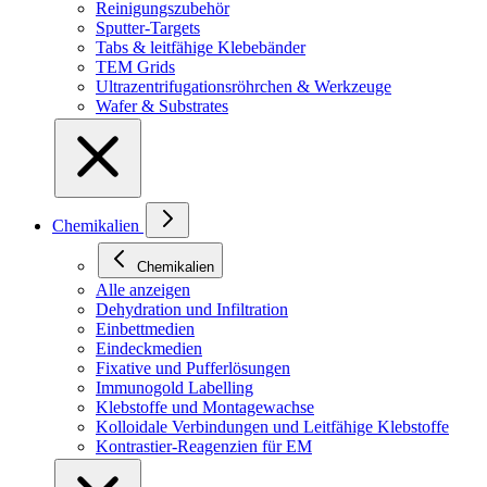
Reinigungszubehör
Sputter-Targets
Tabs & leitfähige Klebebänder
TEM Grids
Ultrazentrifugationsröhrchen & Werkzeuge
Wafer & Substrates
Chemikalien
Chemikalien
Alle anzeigen
Dehydration und Infiltration
Einbettmedien
Eindeckmedien
Fixative und Pufferlösungen
Immunogold Labelling
Klebstoffe und Montagewachse
Kolloidale Verbindungen und Leitfähige Klebstoffe
Kontrastier-Reagenzien für EM