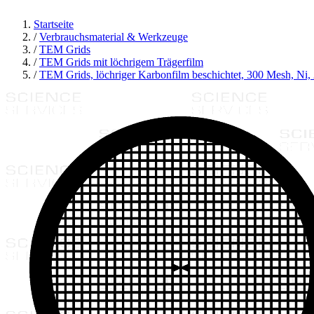
Startseite
/
Verbrauchsmaterial & Werkzeuge
/
TEM Grids
/
TEM Grids mit löchrigem Trägerfilm
/
TEM Grids, löchriger Karbonfilm beschichtet, 300 Mesh, Ni,