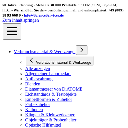
50 Jahre
Erfahrung - Mehr als
30.000 Produkte
für TEM, SEM, Cryo-EM,
FIB... -
Wir sind für Sie da
– persönlich, schnell und unkompliziert:
+49 (089)
18 93 668 0 -
Info@ScienceServices.de
Zum Inhalt springen
Verbrauchsmaterial & Werkzeuge
Verbrauchsmaterial & Werkzeuge
Alle anzeigen
Allgemeiner Laborbedarf
Aufbewahrung
Blenden
Diamantmesser von DiATOME
Eichstandards & Testobjekte
Einbettformen & Zubehör
Färbezubehör
Kathoden
Klingen & Kleinwerkzeuge
Objektträger & Probenhalter
Optische Hilfsmittel