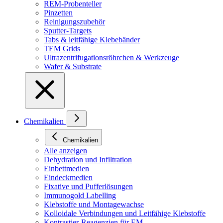
REM-Probenteller
Pinzetten
Reinigungszubehör
Sputter-Targets
Tabs & leitfähige Klebebänder
TEM Grids
Ultrazentrifugationsröhrchen & Werkzeuge
Wafer & Substrate
Chemikalien
Chemikalien
Alle anzeigen
Dehydration und Infiltration
Einbettmedien
Eindeckmedien
Fixative und Pufferlösungen
Immunogold Labelling
Klebstoffe und Montagewachse
Kolloidale Verbindungen und Leitfähige Klebstoffe
Kontrastier-Reagenzien für EM