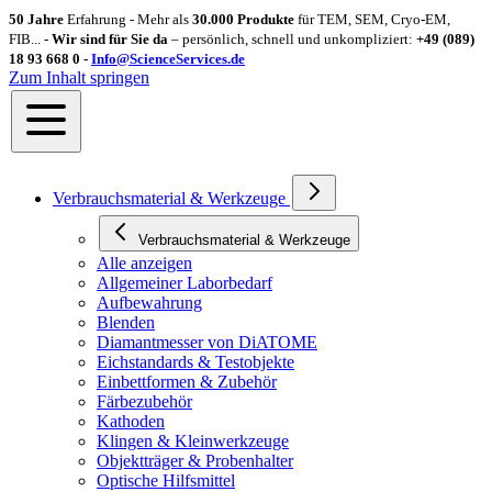
50 Jahre
Erfahrung - Mehr als
30.000 Produkte
für TEM, SEM, Cryo-EM,
FIB... -
Wir sind für Sie da
– persönlich, schnell und unkompliziert:
+49 (089)
18 93 668 0 -
Info@ScienceServices.de
Zum Inhalt springen
Verbrauchsmaterial & Werkzeuge
Verbrauchsmaterial & Werkzeuge
Alle anzeigen
Allgemeiner Laborbedarf
Aufbewahrung
Blenden
Diamantmesser von DiATOME
Eichstandards & Testobjekte
Einbettformen & Zubehör
Färbezubehör
Kathoden
Klingen & Kleinwerkzeuge
Objektträger & Probenhalter
Optische Hilfsmittel