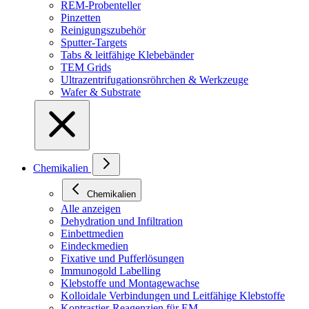
REM-Probenteller
Pinzetten
Reinigungszubehör
Sputter-Targets
Tabs & leitfähige Klebebänder
TEM Grids
Ultrazentrifugationsröhrchen & Werkzeuge
Wafer & Substrate
Chemikalien
Chemikalien
Alle anzeigen
Dehydration und Infiltration
Einbettmedien
Eindeckmedien
Fixative und Pufferlösungen
Immunogold Labelling
Klebstoffe und Montagewachse
Kolloidale Verbindungen und Leitfähige Klebstoffe
Kontrastier-Reagenzien für EM