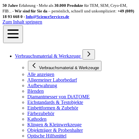
50 Jahre
Erfahrung - Mehr als
30.000 Produkte
für TEM, SEM, Cryo-EM,
FIB... -
Wir sind für Sie da
– persönlich, schnell und unkompliziert:
+49 (089)
18 93 668 0 -
Info@ScienceServices.de
Zum Inhalt springen
Verbrauchsmaterial & Werkzeuge
Verbrauchsmaterial & Werkzeuge
Alle anzeigen
Allgemeiner Laborbedarf
Aufbewahrung
Blenden
Diamantmesser von DiATOME
Eichstandards & Testobjekte
Einbettformen & Zubehör
Färbezubehör
Kathoden
Klingen & Kleinwerkzeuge
Objektträger & Probenhalter
Optische Hilfsmittel