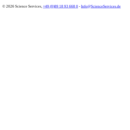
© 2026 Science Services,
+49 (0)89 18 93 668 0
-
Info@ScienceServices.de