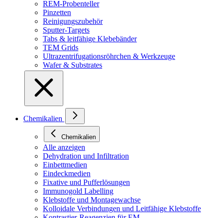
REM-Probenteller
Pinzetten
Reinigungszubehör
Sputter-Targets
Tabs & leitfähige Klebebänder
TEM Grids
Ultrazentrifugationsröhrchen & Werkzeuge
Wafer & Substrates
Chemikalien
Chemikalien
Alle anzeigen
Dehydration und Infiltration
Einbettmedien
Eindeckmedien
Fixative und Pufferlösungen
Immunogold Labelling
Klebstoffe und Montagewachse
Kolloidale Verbindungen und Leitfähige Klebstoffe
Kontrastier-Reagenzien für EM