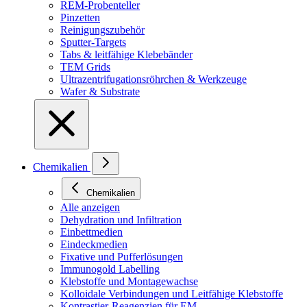
REM-Probenteller
Pinzetten
Reinigungszubehör
Sputter-Targets
Tabs & leitfähige Klebebänder
TEM Grids
Ultrazentrifugationsröhrchen & Werkzeuge
Wafer & Substrate
Chemikalien
Chemikalien
Alle anzeigen
Dehydration und Infiltration
Einbettmedien
Eindeckmedien
Fixative und Pufferlösungen
Immunogold Labelling
Klebstoffe und Montagewachse
Kolloidale Verbindungen und Leitfähige Klebstoffe
Kontrastier-Reagenzien für EM