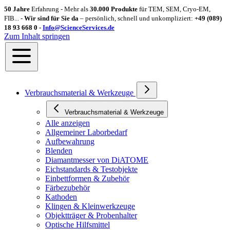
50 Jahre
Erfahrung - Mehr als
30.000 Produkte
für TEM, SEM, Cryo-EM,
FIB... -
Wir sind für Sie da
– persönlich, schnell und unkompliziert:
+49 (089)
18 93 668 0 -
Info@ScienceServices.de
Zum Inhalt springen
Verbrauchsmaterial & Werkzeuge
Verbrauchsmaterial & Werkzeuge
Alle anzeigen
Allgemeiner Laborbedarf
Aufbewahrung
Blenden
Diamantmesser von DiATOME
Eichstandards & Testobjekte
Einbettformen & Zubehör
Färbezubehör
Kathoden
Klingen & Kleinwerkzeuge
Objektträger & Probenhalter
Optische Hilfsmittel