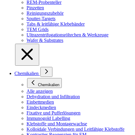
REM-Probenteller
Pinzetten
Reinigungszubehör
Sputter-Targets
Tabs & leitfähige Klebebänder
TEM Grids
Ultrazentrifugationsröhrchen & Werkzeuge
Wafer & Substrates
Chemikalien
Chemikalien
Alle anzeigen
Dehydration und Infiltration
Einbettmedien
Eindeckmedien
Fixative und Pufferlösungen
Immunogold Labelling
Klebstoffe und Montagewachse
Kolloidale Verbindungen und Leitfähige Klebstoffe
Kontrastier-Reagenzien für EM