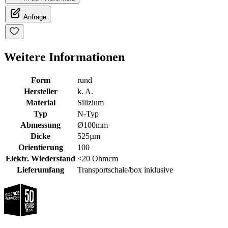
Anfrage
Weitere Informationen
Form
rund
Hersteller
k. A.
Material
Silizium
Typ
N-Typ
Abmessung
Ø100mm
Dicke
525µm
Orientierung
100
Elektr. Wiederstand
<20 Ohmcm
Lieferumfang
Transportschale/box inklusive