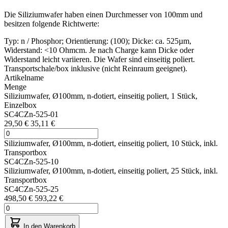
Die Siliziumwafer haben einen Durchmesser von 100mm und
besitzen folgende Richtwerte:
Typ: n / Phosphor; Orientierung: (100); Dicke: ca. 525µm,
Widerstand: <10 Ohmcm. Je nach Charge kann Dicke oder
Widerstand leicht variieren. Die Wafer sind einseitig poliert.
Transportschale/box inklusive (nicht Reinraum geeignet).
Artikelname
Menge
Siliziumwafer, Ø100mm, n-dotiert, einseitig poliert, 1 Stück,
Einzelbox
SC4CZn-525-01
29,50 €
35,11 €
Siliziumwafer, Ø100mm, n-dotiert, einseitig poliert, 10 Stück, inkl.
Transportbox
SC4CZn-525-10
Siliziumwafer, Ø100mm, n-dotiert, einseitig poliert, 25 Stück, inkl.
Transportbox
SC4CZn-525-25
498,50 €
593,22 €
In den Warenkorb