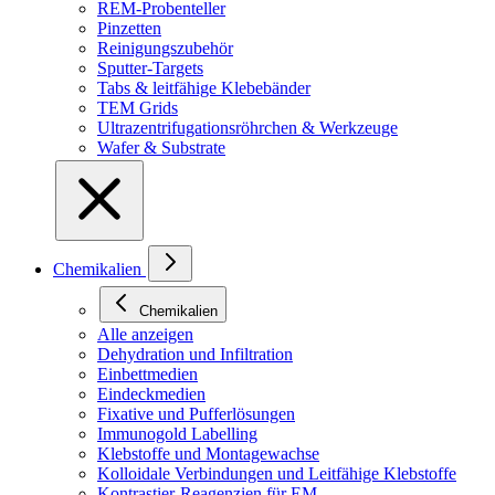
REM-Probenteller
Pinzetten
Reinigungszubehör
Sputter-Targets
Tabs & leitfähige Klebebänder
TEM Grids
Ultrazentrifugationsröhrchen & Werkzeuge
Wafer & Substrate
Chemikalien
Chemikalien
Alle anzeigen
Dehydration und Infiltration
Einbettmedien
Eindeckmedien
Fixative und Pufferlösungen
Immunogold Labelling
Klebstoffe und Montagewachse
Kolloidale Verbindungen und Leitfähige Klebstoffe
Kontrastier-Reagenzien für EM