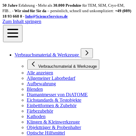
50 Jahre
Erfahrung - Mehr als
30.000 Produkte
für TEM, SEM, Cryo-EM,
FIB... -
Wir sind für Sie da
– persönlich, schnell und unkompliziert:
+49 (089)
18 93 668 0 -
Info@ScienceServices.de
Zum Inhalt springen
Verbrauchsmaterial & Werkzeuge
Verbrauchsmaterial & Werkzeuge
Alle anzeigen
Allgemeiner Laborbedarf
Aufbewahrung
Blenden
Diamantmesser von DiATOME
Eichstandards & Testobjekte
Einbettformen & Zubehör
Färbezubehör
Kathoden
Klingen & Kleinwerkzeuge
Objektträger & Probenhalter
Optische Hilfsmittel