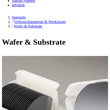
Sakura Finetek
Infothek
Startseite
/
Verbrauchsmaterial & Werkzeuge
/
Wafer & Substrate
Wafer & Substrate