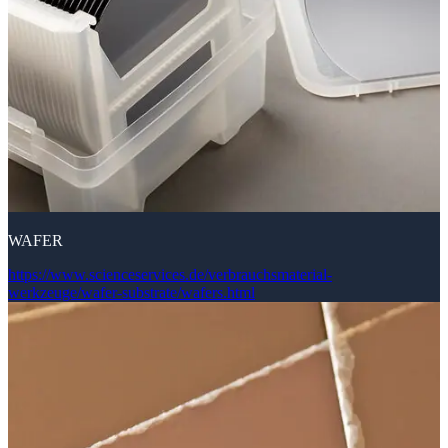
WAFER
https://www.scienceservices.de/verbrauchsmaterial-
werkzeuge/wafer-substrate/wafers.html